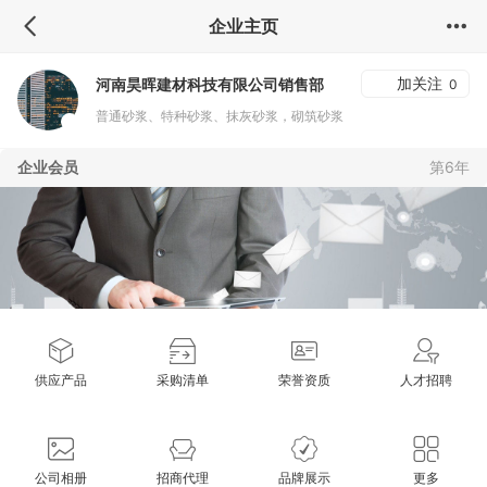
企业主页
加关注
河南昊晖建材科技有限公司销售部
0
普通砂浆、特种砂浆、抹灰砂浆，砌筑砂浆
企业会员
第6年
供应产品
采购清单
荣誉资质
人才招聘
公司相册
招商代理
品牌展示
更多